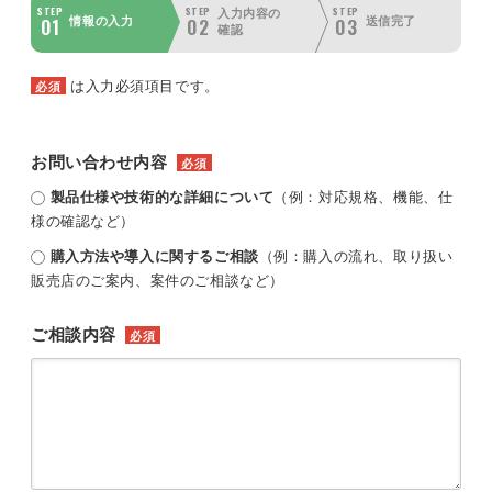
STEP
STEP
STEP
入力内容の
01
02
03
情報の入力
送信完了
確認
は入力必須項目です。
必須
お問い合わせ内容
必須
製品仕様や技術的な詳細について
（例：対応規格、機能、仕
様の確認など）
購入方法や導入に関するご相談
（例：購入の流れ、取り扱い
販売店のご案内、案件のご相談など）
ご相談内容
必須