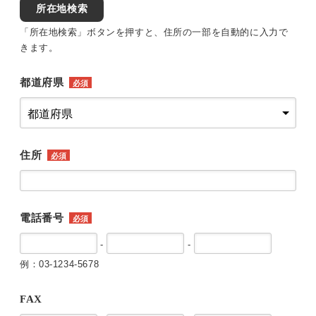
所在地検索
「所在地検索」ボタンを押すと、住所の一部を自動的に入力で
きます。
都道府県
必須
住所
必須
電話番号
必須
-
-
例：03-1234-5678
FAX