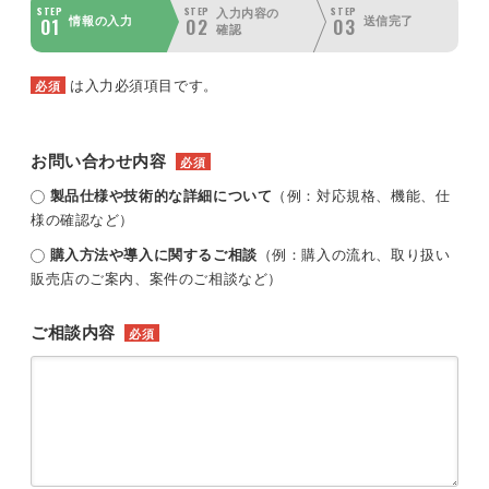
STEP
STEP
STEP
入力内容の
01
02
03
情報の入力
送信完了
確認
は入力必須項目です。
必須
お問い合わせ内容
必須
製品仕様や技術的な詳細について
（例：対応規格、機能、仕
様の確認など）
購入方法や導入に関するご相談
（例：購入の流れ、取り扱い
販売店のご案内、案件のご相談など）
ご相談内容
必須