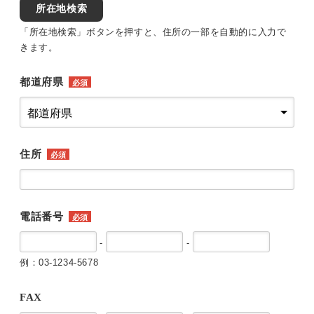
所在地検索
「所在地検索」ボタンを押すと、住所の一部を自動的に入力で
きます。
都道府県
必須
住所
必須
電話番号
必須
-
-
例：03-1234-5678
FAX