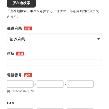
所在地検索
「所在地検索」ボタンを押すと、住所の一部を自動的に入力で
きます。
都道府県
必須
住所
必須
電話番号
必須
-
-
例：03-1234-5678
FAX