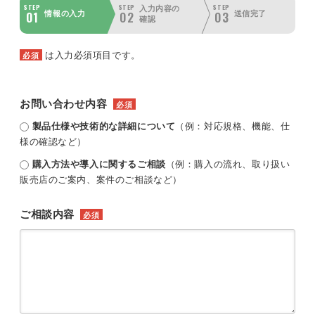
STEP
STEP
STEP
入力内容の
01
02
03
情報の入力
送信完了
確認
は入力必須項目です。
必須
お問い合わせ内容
必須
製品仕様や技術的な詳細について
（例：対応規格、機能、仕
様の確認など）
購入方法や導入に関するご相談
（例：購入の流れ、取り扱い
販売店のご案内、案件のご相談など）
ご相談内容
必須