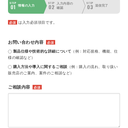
STEP
STEP
STEP
入力内容の
01
02
03
情報の入力
送信完了
確認
は入力必須項目です。
必須
お問い合わせ内容
必須
製品仕様や技術的な詳細について
（例：対応規格、機能、仕
様の確認など）
購入方法や導入に関するご相談
（例：購入の流れ、取り扱い
販売店のご案内、案件のご相談など）
ご相談内容
必須