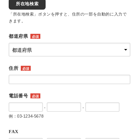
所在地検索
「所在地検索」ボタンを押すと、住所の一部を自動的に入力で
きます。
都道府県
必須
住所
必須
電話番号
必須
-
-
例：03-1234-5678
FAX