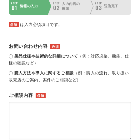
STEP
STEP
STEP
入力内容の
01
02
03
情報の入力
送信完了
確認
は入力必須項目です。
必須
お問い合わせ内容
必須
製品仕様や技術的な詳細について
（例：対応規格、機能、仕
様の確認など）
購入方法や導入に関するご相談
（例：購入の流れ、取り扱い
販売店のご案内、案件のご相談など）
ご相談内容
必須