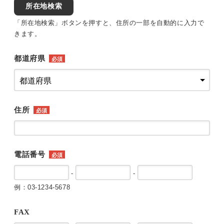
所在地検索
「所在地検索」ボタンを押すと、住所の一部を自動的に入力で
きます。
都道府県
必須
住所
必須
電話番号
必須
-
-
例：03-1234-5678
FAX