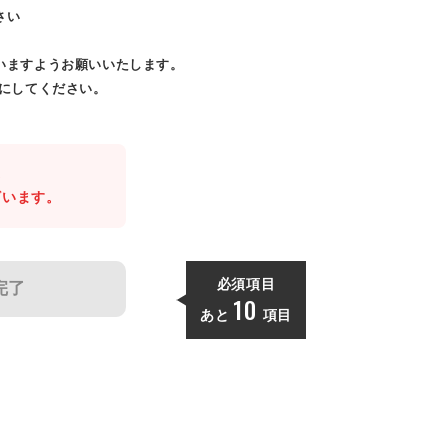
さい
いますようお願いいたします。
効にしてください。
。
ざいます。
必須項目
完了
10
あと
項目