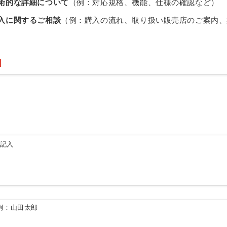
術的な詳細について
（例：対応規格、機能、仕様の確認など）
入に関するご相談
（例：購入の流れ、取り扱い販売店のご案内、
由記入
例：山田太郎