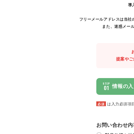
導
フリーメールアドレスは当社
また、迷惑メール
提案やご
STEP
情報の入
01
は入力必須項
必須
お問い合わせ内