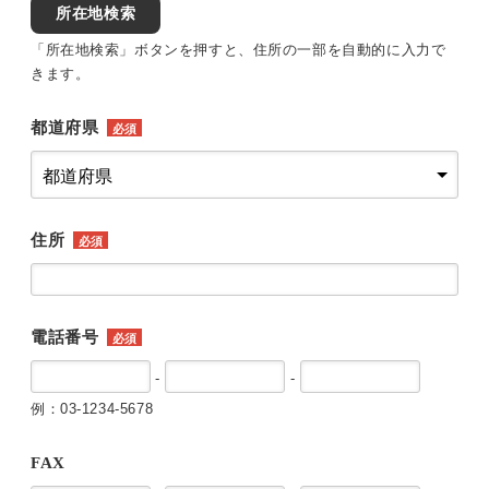
所在地検索
「所在地検索」ボタンを押すと、住所の一部を自動的に入力で
きます。
都道府県
必須
住所
必須
電話番号
必須
-
-
例：03-1234-5678
FAX