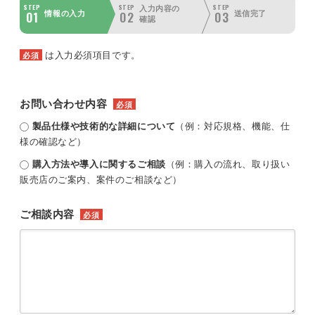
STEP
STEP
STEP
入力内容の
01
02
03
情報の入力
送信完了
確認
は入力必須項目です。
必須
お問い合わせ内容
必須
製品仕様や技術的な詳細について
（例：対応規格、機能、仕
様の確認など）
購入方法や導入に関するご相談
（例：購入の流れ、取り扱い
販売店のご案内、案件のご相談など）
ご相談内容
必須