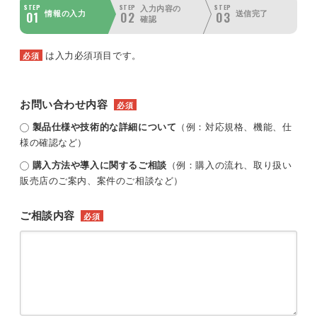
STEP
STEP
STEP
入力内容の
01
02
03
情報の入力
送信完了
確認
は入力必須項目です。
必須
お問い合わせ内容
必須
製品仕様や技術的な詳細について
（例：対応規格、機能、仕
様の確認など）
購入方法や導入に関するご相談
（例：購入の流れ、取り扱い
販売店のご案内、案件のご相談など）
ご相談内容
必須