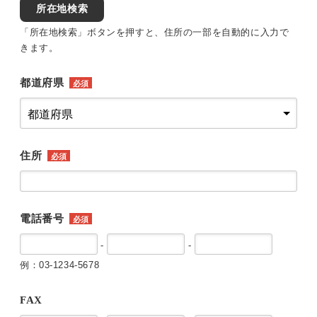
所在地検索
「所在地検索」ボタンを押すと、住所の一部を自動的に入力で
きます。
都道府県
必須
住所
必須
電話番号
必須
-
-
例：03-1234-5678
FAX