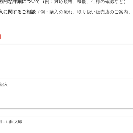
術的な詳細について
（例：対応規格、機能、仕様の確認など）
入に関するご相談
（例：購入の流れ、取り扱い販売店のご案内、
由記入
例：山田太郎