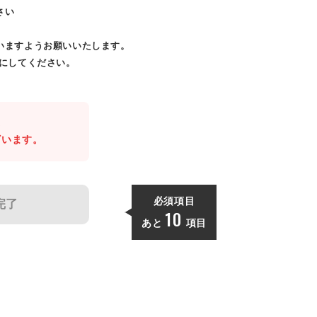
さい
いますようお願いいたします。
効にしてください。
。
ざいます。
必須項目
完了
10
あと
項目