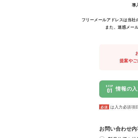
導
フリーメールアドレスは当社
また、迷惑メール
提案やご
STEP
情報の入
01
は入力必須項
必須
お問い合わせ内