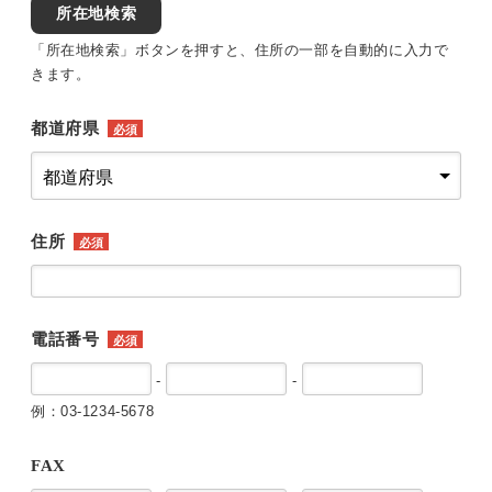
所在地検索
「所在地検索」ボタンを押すと、住所の一部を自動的に入力で
きます。
都道府県
必須
住所
必須
電話番号
必須
-
-
例：03-1234-5678
FAX