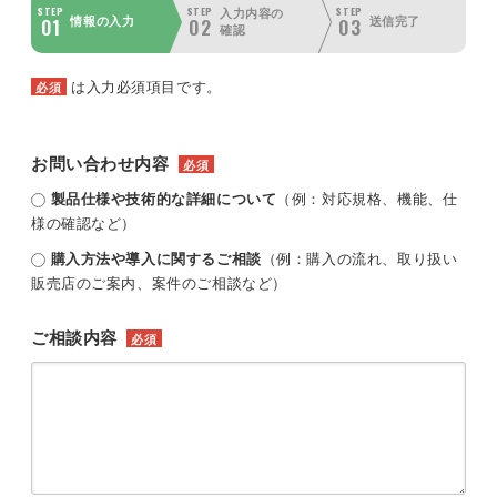
STEP
STEP
STEP
入力内容の
01
02
03
情報の入力
送信完了
確認
は入力必須項目です。
必須
お問い合わせ内容
必須
製品仕様や技術的な詳細について
（例：対応規格、機能、仕
様の確認など）
購入方法や導入に関するご相談
（例：購入の流れ、取り扱い
販売店のご案内、案件のご相談など）
ご相談内容
必須