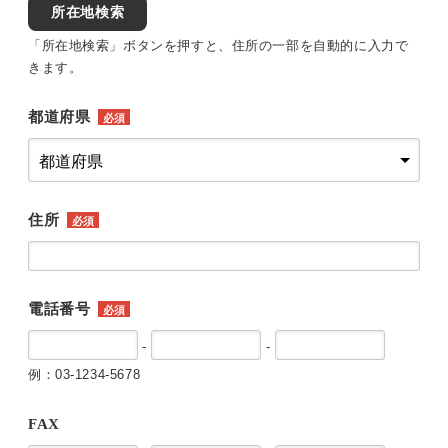
所在地検索
「所在地検索」ボタンを押すと、住所の一部を自動的に入力で
きます。
都道府県
必須
住所
必須
電話番号
必須
-
-
例：03-1234-5678
FAX