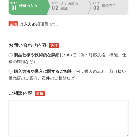
STEP
STEP
STEP
入力内容の
01
02
03
情報の入力
送信完了
確認
は入力必須項目です。
必須
お問い合わせ内容
必須
製品仕様や技術的な詳細について
（例：対応規格、機能、仕
様の確認など）
購入方法や導入に関するご相談
（例：購入の流れ、取り扱い
販売店のご案内、案件のご相談など）
ご相談内容
必須