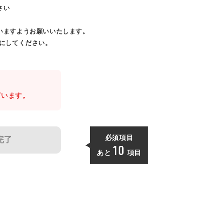
さい
いますようお願いいたします。
効にしてください。
。
ざいます。
必須項目
完了
10
あと
項目