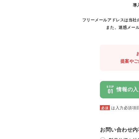
導
フリーメールアドレスは当社
また、迷惑メール
提案やご
STEP
情報の入
01
は入力必須項
必須
お問い合わせ内