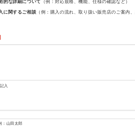
術的な詳細について
（例：対応規格、機能、仕様の確認など）
入に関するご相談
（例：購入の流れ、取り扱い販売店のご案内、
由記入
例：山田太郎