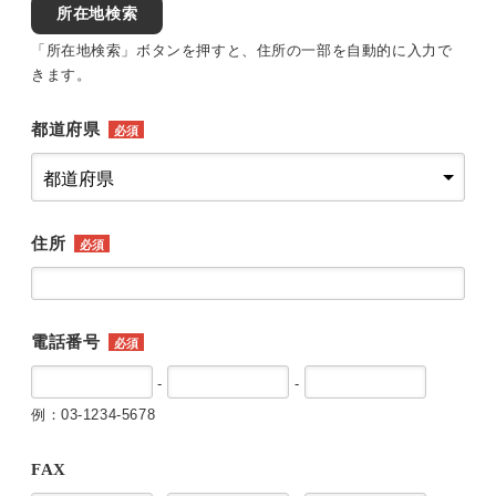
所在地検索
「所在地検索」ボタンを押すと、住所の一部を自動的に入力で
きます。
都道府県
必須
住所
必須
電話番号
必須
-
-
例：03-1234-5678
FAX