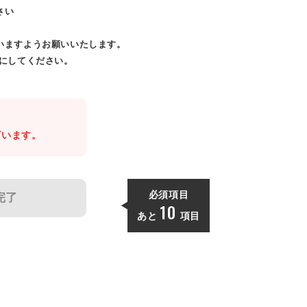
さい
いますようお願いいたします。
効にしてください。
。
ざいます。
必須項目
完了
10
あと
項目