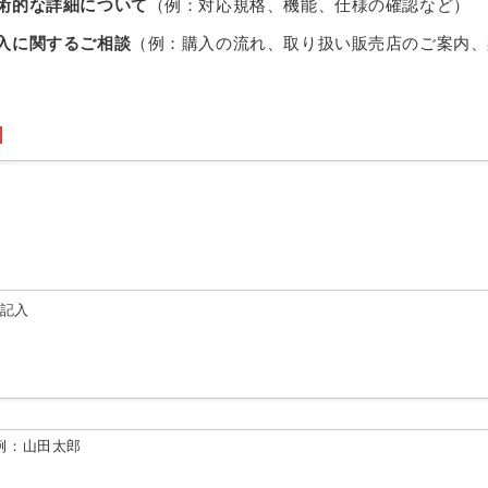
術的な詳細について
（例：対応規格、機能、仕様の確認など）
入に関するご相談
（例：購入の流れ、取り扱い販売店のご案内、
由記入
例：山田太郎