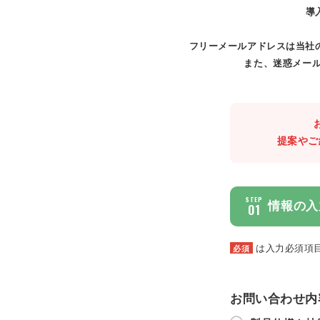
導
フリーメールアドレスは当社
また、迷惑メール
提案やご
STEP
情報の入
01
は入力必須項
必須
お問い合わせ内