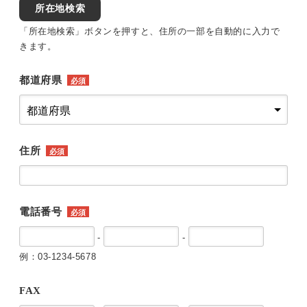
所在地検索
「所在地検索」ボタンを押すと、住所の一部を自動的に入力で
きます。
都道府県
必須
住所
必須
電話番号
必須
-
-
例：03-1234-5678
FAX