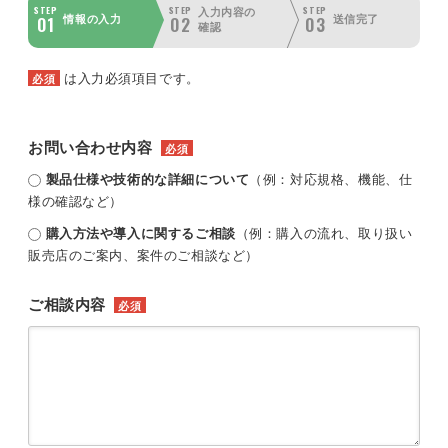
STEP
STEP
STEP
入力内容の
01
02
03
情報の入力
送信完了
確認
は入力必須項目です。
必須
お問い合わせ内容
必須
製品仕様や技術的な詳細について
（例：対応規格、機能、仕
様の確認など）
購入方法や導入に関するご相談
（例：購入の流れ、取り扱い
販売店のご案内、案件のご相談など）
ご相談内容
必須