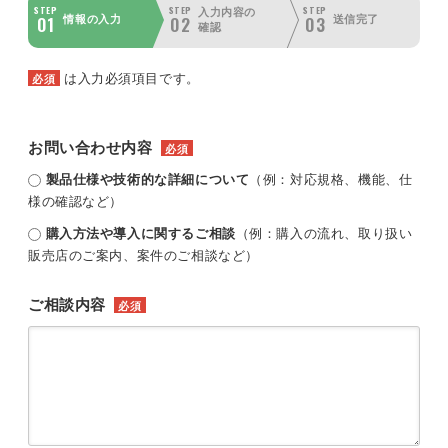
STEP
STEP
STEP
入力内容の
01
02
03
情報の入力
送信完了
確認
は入力必須項目です。
必須
お問い合わせ内容
必須
製品仕様や技術的な詳細について
（例：対応規格、機能、仕
様の確認など）
購入方法や導入に関するご相談
（例：購入の流れ、取り扱い
販売店のご案内、案件のご相談など）
ご相談内容
必須