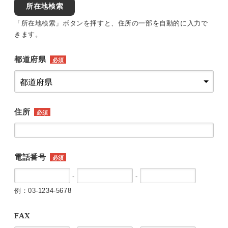
所在地検索
「所在地検索」ボタンを押すと、住所の一部を自動的に入力で
きます。
都道府県
必須
住所
必須
電話番号
必須
-
-
例：03-1234-5678
FAX