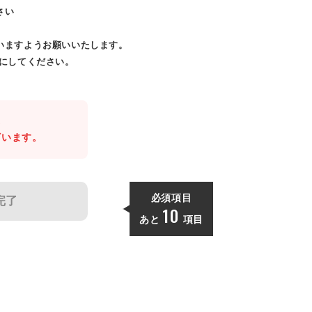
さい
いますようお願いいたします。
効にしてください。
。
ざいます。
必須項目
完了
10
あと
項目