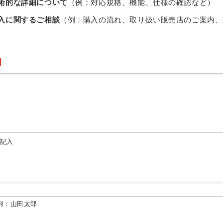
術的な詳細について
（例：対応規格、機能、仕様の確認など）
入に関するご相談
（例：購入の流れ、取り扱い販売店のご案内、
由記入
例：山田太郎