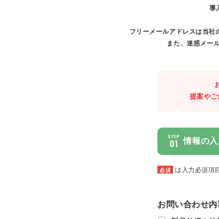
導
フリーメールアドレスは当社
また、迷惑メール
提案やご
STEP
情報の入
01
は入力必須項
必須
お問い合わせ内