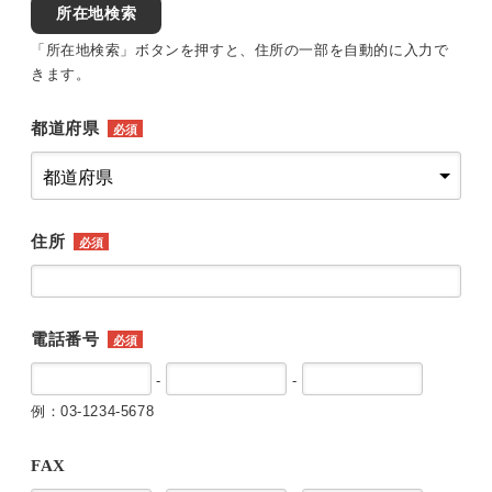
所在地検索
「所在地検索」ボタンを押すと、住所の一部を自動的に入力で
きます。
都道府県
必須
住所
必須
電話番号
必須
-
-
例：03-1234-5678
FAX