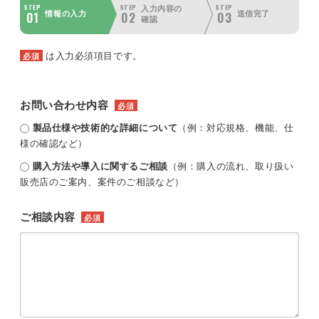
STEP
STEP
STEP
入力内容の
01
02
03
情報の入力
送信完了
確認
は入力必須項目です。
必須
お問い合わせ内容
必須
製品仕様や技術的な詳細について
（例：対応規格、機能、仕
様の確認など）
購入方法や導入に関するご相談
（例：購入の流れ、取り扱い
販売店のご案内、案件のご相談など）
ご相談内容
必須