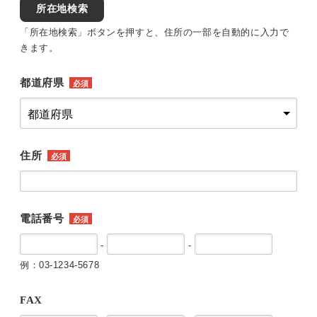
所在地検索
「所在地検索」ボタンを押すと、住所の一部を自動的に入力で
きます。
都道府県
必須
住所
必須
電話番号
必須
-
-
例：03-1234-5678
FAX