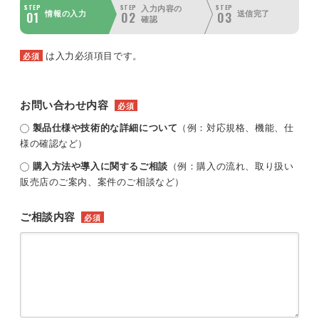
STEP
STEP
STEP
入力内容の
01
02
03
情報の入力
送信完了
確認
は入力必須項目です。
必須
お問い合わせ内容
必須
製品仕様や技術的な詳細について
（例：対応規格、機能、仕
様の確認など）
購入方法や導入に関するご相談
（例：購入の流れ、取り扱い
販売店のご案内、案件のご相談など）
ご相談内容
必須