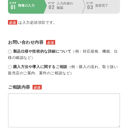
STEP
STEP
STEP
入力内容の
01
02
03
情報の入力
送信完了
確認
は入力必須項目です。
必須
お問い合わせ内容
必須
製品仕様や技術的な詳細について
（例：対応規格、機能、仕
様の確認など）
購入方法や導入に関するご相談
（例：購入の流れ、取り扱い
販売店のご案内、案件のご相談など）
ご相談内容
必須