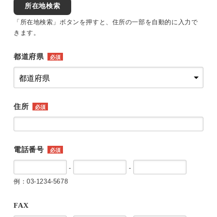
所在地検索
「所在地検索」ボタンを押すと、住所の一部を自動的に入力で
きます。
都道府県
必須
住所
必須
電話番号
必須
-
-
例：03-1234-5678
FAX