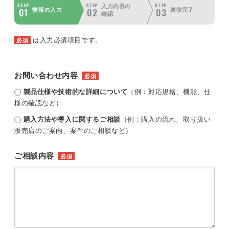
STEP
STEP
STEP
入力内容の
01
02
03
情報の入力
送信完了
確認
は入力必須項目です。
必須
お問い合わせ内容
必須
製品仕様や技術的な詳細について
（例：対応規格、機能、仕
様の確認など）
購入方法や導入に関するご相談
（例：購入の流れ、取り扱い
販売店のご案内、案件のご相談など）
ご相談内容
必須