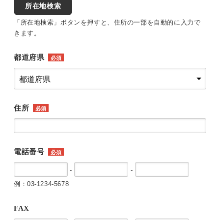
所在地検索
「所在地検索」ボタンを押すと、住所の一部を自動的に入力で
きます。
都道府県
必須
住所
必須
電話番号
必須
-
-
例：03-1234-5678
FAX