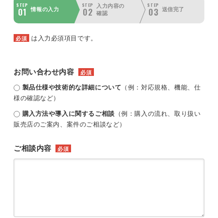
STEP
STEP
STEP
入力内容の
01
02
03
情報の入力
送信完了
確認
は入力必須項目です。
必須
お問い合わせ内容
必須
製品仕様や技術的な詳細について
（例：対応規格、機能、仕
様の確認など）
購入方法や導入に関するご相談
（例：購入の流れ、取り扱い
販売店のご案内、案件のご相談など）
ご相談内容
必須