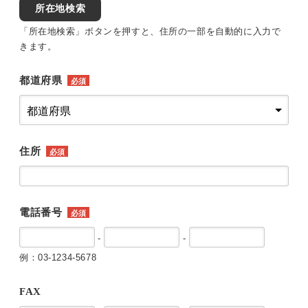
所在地検索
「所在地検索」ボタンを押すと、住所の一部を自動的に入力で
きます。
都道府県
必須
住所
必須
電話番号
必須
-
-
例：03-1234-5678
FAX