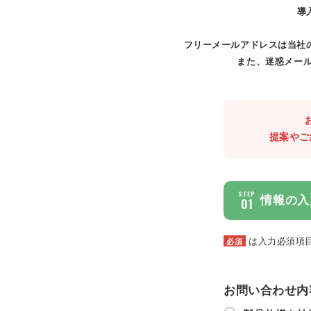
導
フリーメールアドレスは当社
また、迷惑メール
提案やご
STEP
情報の入
01
は入力必須項
必須
お問い合わせ内