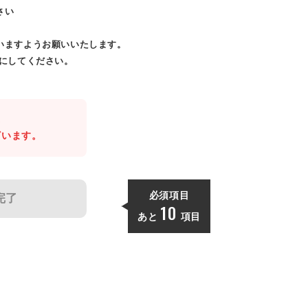
さい
いますようお願いいたします。
効にしてください。
。
ざいます。
必須項目
完了
10
あと
項目