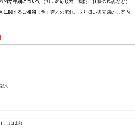
術的な詳細について
（例：対応規格、機能、仕様の確認など）
入に関するご相談
（例：購入の流れ、取り扱い販売店のご案内、
由記入
例：山田太郎