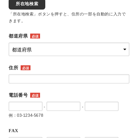
所在地検索
「所在地検索」ボタンを押すと、住所の一部を自動的に入力で
きます。
都道府県
必須
住所
必須
電話番号
必須
-
-
例：03-1234-5678
FAX