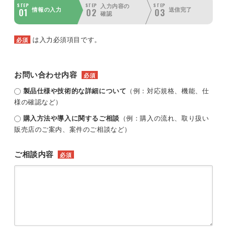
STEP
STEP
STEP
入力内容の
01
02
03
情報の入力
送信完了
確認
は入力必須項目です。
必須
お問い合わせ内容
必須
製品仕様や技術的な詳細について
（例：対応規格、機能、仕
様の確認など）
購入方法や導入に関するご相談
（例：購入の流れ、取り扱い
販売店のご案内、案件のご相談など）
ご相談内容
必須