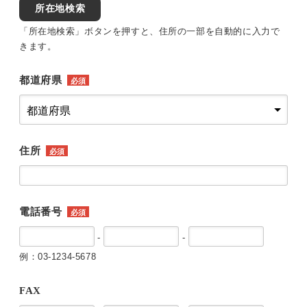
所在地検索
「所在地検索」ボタンを押すと、住所の一部を自動的に入力で
きます。
都道府県
必須
住所
必須
電話番号
必須
-
-
例：03-1234-5678
FAX