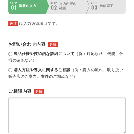
STEP
STEP
STEP
入力内容の
01
02
03
情報の入力
送信完了
確認
は入力必須項目です。
必須
お問い合わせ内容
必須
製品仕様や技術的な詳細について
（例：対応規格、機能、仕
様の確認など）
購入方法や導入に関するご相談
（例：購入の流れ、取り扱い
販売店のご案内、案件のご相談など）
ご相談内容
必須