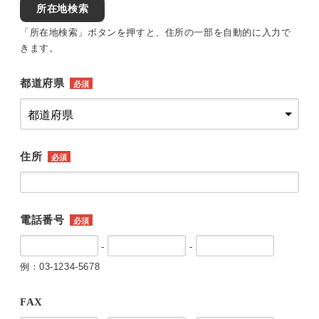
所在地検索
「所在地検索」ボタンを押すと、住所の一部を自動的に入力で
きます。
都道府県
必須
住所
必須
電話番号
必須
-
-
例：03-1234-5678
FAX