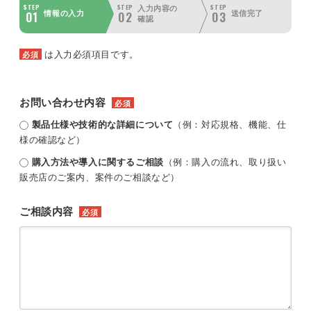
STEP
STEP
STEP
入力内容の
01
02
03
情報の入力
送信完了
確認
は入力必須項目です。
必須
お問い合わせ内容
必須
製品仕様や技術的な詳細について
（例：対応規格、機能、仕
様の確認など）
購入方法や導入に関するご相談
（例：購入の流れ、取り扱い
販売店のご案内、案件のご相談など）
ご相談内容
必須