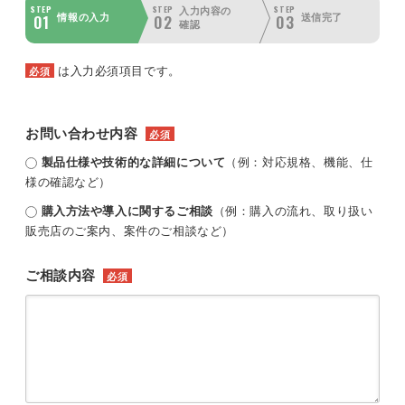
STEP
STEP
STEP
入力内容の
01
02
03
情報の入力
送信完了
確認
は入力必須項目です。
必須
お問い合わせ内容
必須
製品仕様や技術的な詳細について
（例：対応規格、機能、仕
様の確認など）
購入方法や導入に関するご相談
（例：購入の流れ、取り扱い
販売店のご案内、案件のご相談など）
ご相談内容
必須