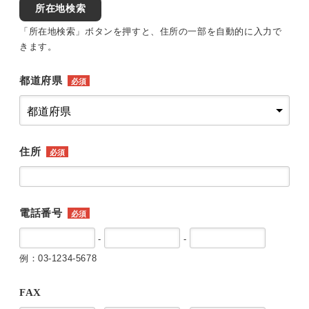
所在地検索
「所在地検索」ボタンを押すと、住所の一部を自動的に入力で
きます。
都道府県
必須
住所
必須
電話番号
必須
-
-
例：03-1234-5678
FAX