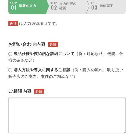
STEP
STEP
STEP
入力内容の
01
02
03
情報の入力
送信完了
確認
は入力必須項目です。
必須
お問い合わせ内容
必須
製品仕様や技術的な詳細について
（例：対応規格、機能、仕
様の確認など）
購入方法や導入に関するご相談
（例：購入の流れ、取り扱い
販売店のご案内、案件のご相談など）
ご相談内容
必須