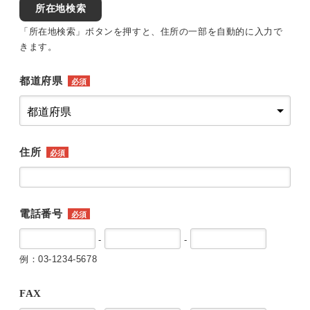
所在地検索
「所在地検索」ボタンを押すと、住所の一部を自動的に入力で
きます。
都道府県
必須
住所
必須
電話番号
必須
-
-
例：03-1234-5678
FAX