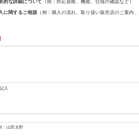
術的な詳細について
（例：対応規格、機能、仕様の確認など）
入に関するご相談
（例：購入の流れ、取り扱い販売店のご案内、
由記入
例：山田太郎