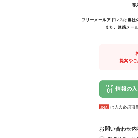
導
フリーメールアドレスは当社
また、迷惑メール
提案やご
STEP
情報の入
01
は入力必須項
必須
お問い合わせ内