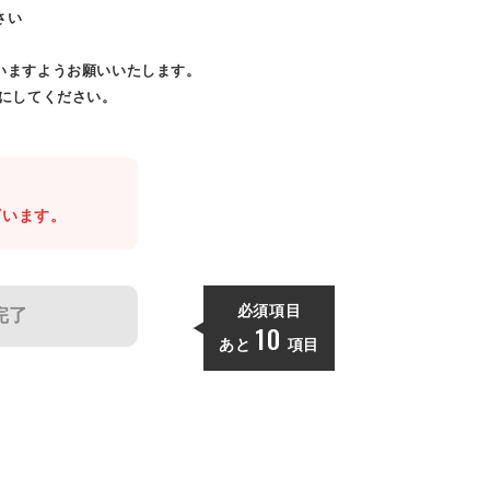
さい
いますようお願いいたします。
効にしてください。
。
ざいます。
必須項目
完了
10
あと
項目