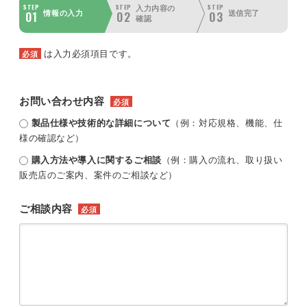
STEP
STEP
STEP
入力内容の
01
02
03
情報の入力
送信完了
確認
は入力必須項目です。
必須
お問い合わせ内容
必須
製品仕様や技術的な詳細について
（例：対応規格、機能、仕
様の確認など）
購入方法や導入に関するご相談
（例：購入の流れ、取り扱い
販売店のご案内、案件のご相談など）
ご相談内容
必須