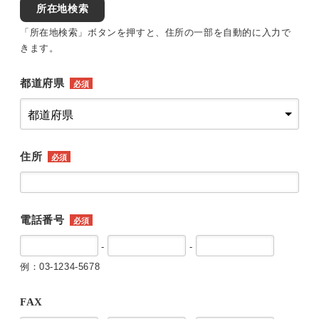
所在地検索
「所在地検索」ボタンを押すと、住所の一部を自動的に入力で
きます。
都道府県
必須
住所
必須
電話番号
必須
-
-
例：03-1234-5678
FAX