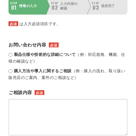
STEP
STEP
STEP
入力内容の
01
02
03
情報の入力
送信完了
確認
は入力必須項目です。
必須
お問い合わせ内容
必須
製品仕様や技術的な詳細について
（例：対応規格、機能、仕
様の確認など）
購入方法や導入に関するご相談
（例：購入の流れ、取り扱い
販売店のご案内、案件のご相談など）
ご相談内容
必須