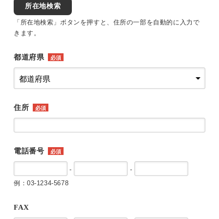
所在地検索
「所在地検索」ボタンを押すと、住所の一部を自動的に入力で
きます。
都道府県
必須
住所
必須
電話番号
必須
-
-
例：03-1234-5678
FAX