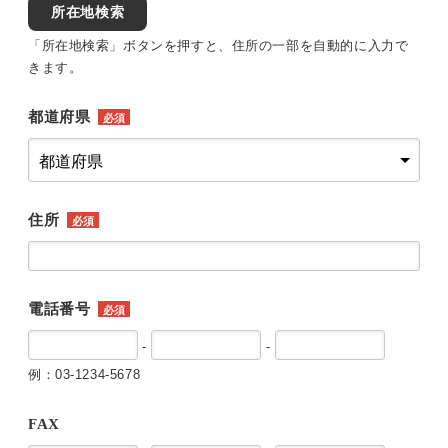
所在地検索
「所在地検索」ボタンを押すと、住所の一部を自動的に入力で
きます。
都道府県
必須
住所
必須
電話番号
必須
-
-
例：03-1234-5678
FAX