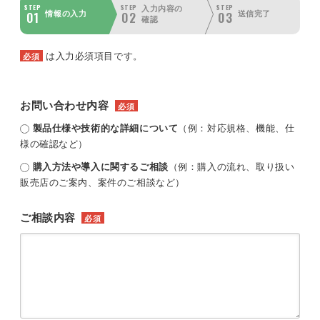
STEP
STEP
STEP
入力内容の
01
02
03
情報の入力
送信完了
確認
は入力必須項目です。
必須
お問い合わせ内容
必須
製品仕様や技術的な詳細について
（例：対応規格、機能、仕
様の確認など）
購入方法や導入に関するご相談
（例：購入の流れ、取り扱い
販売店のご案内、案件のご相談など）
ご相談内容
必須