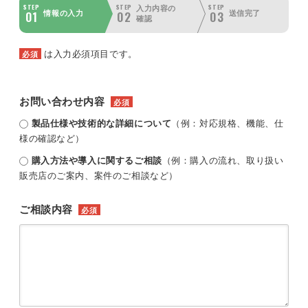
STEP
STEP
STEP
入力内容の
01
02
03
情報の入力
送信完了
確認
は入力必須項目です。
必須
お問い合わせ内容
必須
製品仕様や技術的な詳細について
（例：対応規格、機能、仕
様の確認など）
購入方法や導入に関するご相談
（例：購入の流れ、取り扱い
販売店のご案内、案件のご相談など）
ご相談内容
必須