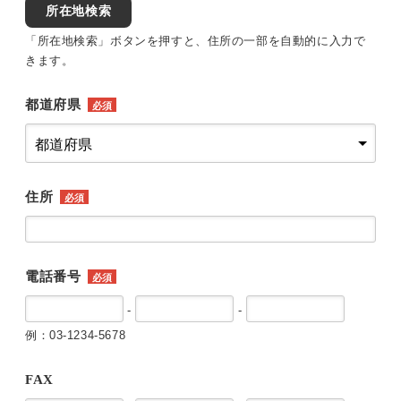
所在地検索
「所在地検索」ボタンを押すと、住所の一部を自動的に入力で
きます。
都道府県
必須
住所
必須
電話番号
必須
-
-
例：03-1234-5678
FAX