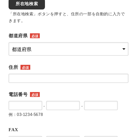
所在地検索
「所在地検索」ボタンを押すと、住所の一部を自動的に入力で
きます。
都道府県
必須
住所
必須
電話番号
必須
-
-
例：03-1234-5678
FAX