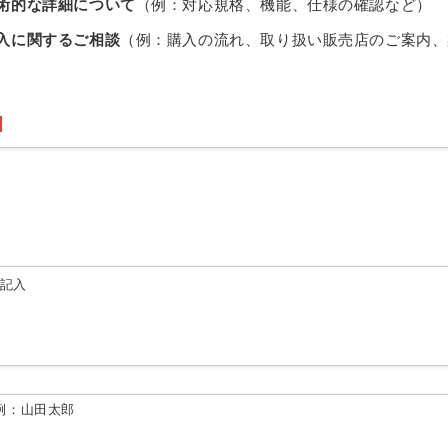
術的な詳細について
（例：対応規格、機能、仕様の確認など）
入に関するご相談
（例：購入の流れ、取り扱い販売店のご案内、
由記入
例：山田太郎