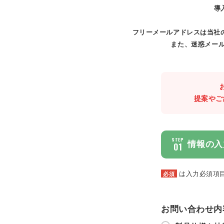
導
フリーメールアドレスは当社
また、迷惑メール
提案やご
STEP
情報の入
01
は入力必須項
必須
お問い合わせ内