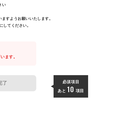
さい
いますようお願いいたします。
効にしてください。
。
ざいます。
必須項目
完了
10
あと
項目