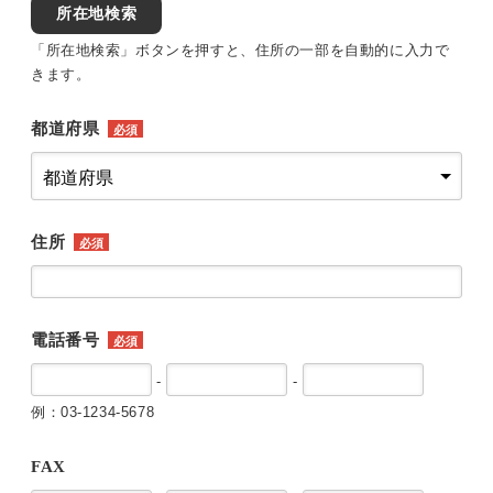
所在地検索
「所在地検索」ボタンを押すと、住所の一部を自動的に入力で
きます。
都道府県
必須
住所
必須
電話番号
必須
-
-
例：03-1234-5678
FAX