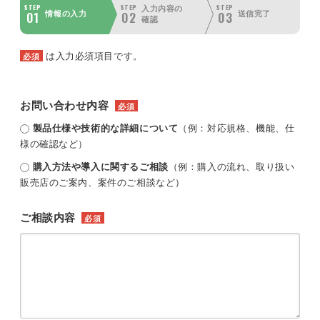
STEP
STEP
STEP
入力内容の
01
02
03
情報の入力
送信完了
確認
は入力必須項目です。
必須
お問い合わせ内容
必須
製品仕様や技術的な詳細について
（例：対応規格、機能、仕
様の確認など）
購入方法や導入に関するご相談
（例：購入の流れ、取り扱い
販売店のご案内、案件のご相談など）
ご相談内容
必須