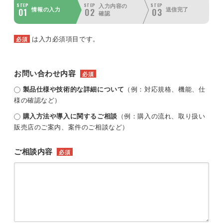
STEP
STEP
STEP
入力内容の
01
02
03
情報の入力
送信完了
確認
は入力必須項目です。
必須
お問い合わせ内容
必須
製品仕様や技術的な詳細について
（例：対応規格、機能、仕
様の確認など）
購入方法や導入に関するご相談
（例：購入の流れ、取り扱い
販売店のご案内、案件のご相談など）
ご相談内容
必須