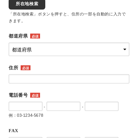
所在地検索
「所在地検索」ボタンを押すと、住所の一部を自動的に入力で
きます。
都道府県
必須
住所
必須
電話番号
必須
-
-
例：03-1234-5678
FAX