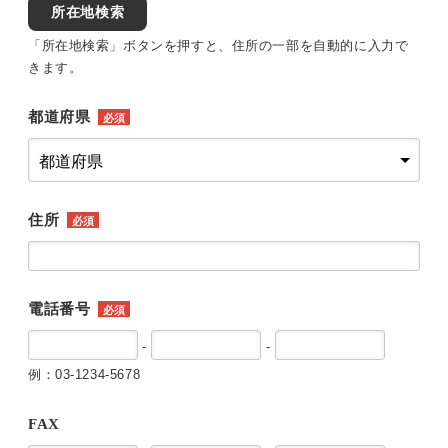
所在地検索
「所在地検索」ボタンを押すと、住所の一部を自動的に入力で
きます。
都道府県
必須
住所
必須
電話番号
必須
-
-
例：03-1234-5678
FAX