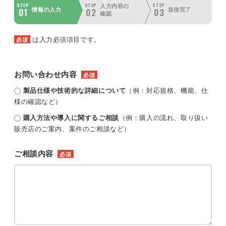
STEP
STEP
STEP
入力内容の
01
02
03
情報の入力
送信完了
確認
は入力必須項目です。
必須
お問い合わせ内容
必須
製品仕様や技術的な詳細について
（例：対応規格、機能、仕
様の確認など）
購入方法や導入に関するご相談
（例：購入の流れ、取り扱い
販売店のご案内、案件のご相談など）
ご相談内容
必須