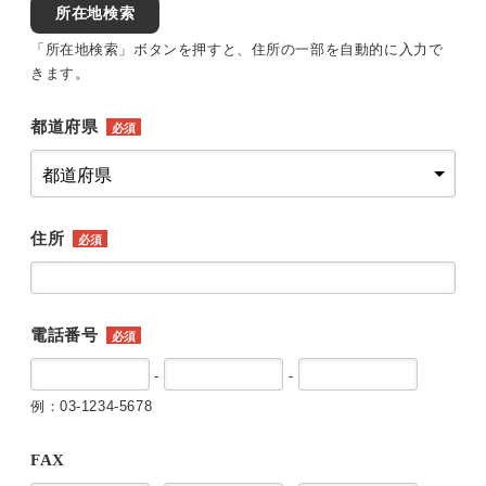
所在地検索
「所在地検索」ボタンを押すと、住所の一部を自動的に入力で
きます。
都道府県
必須
住所
必須
電話番号
必須
-
-
例：03-1234-5678
FAX