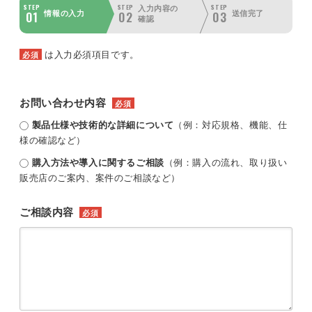
STEP
STEP
STEP
入力内容の
01
02
03
情報の入力
送信完了
確認
は入力必須項目です。
必須
お問い合わせ内容
必須
製品仕様や技術的な詳細について
（例：対応規格、機能、仕
様の確認など）
購入方法や導入に関するご相談
（例：購入の流れ、取り扱い
販売店のご案内、案件のご相談など）
ご相談内容
必須