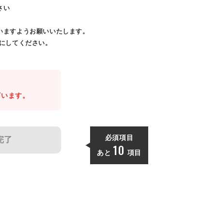
さい
いますようお願いいたします。
効にしてください。
。
ざいます。
必須項目
完了
10
あと
項目