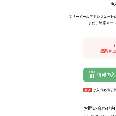
導
フリーメールアドレスは当社
また、迷惑メール
提案やご
STEP
情報の入
01
は入力必須項
必須
お問い合わせ内