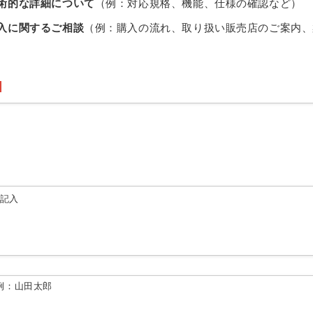
術的な詳細について
（例：対応規格、機能、仕様の確認など）
入に関するご相談
（例：購入の流れ、取り扱い販売店のご案内、
由記入
例：山田太郎