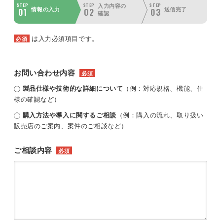
STEP
STEP
STEP
入力内容の
01
02
03
情報の入力
送信完了
確認
は入力必須項目です。
必須
お問い合わせ内容
必須
製品仕様や技術的な詳細について
（例：対応規格、機能、仕
様の確認など）
購入方法や導入に関するご相談
（例：購入の流れ、取り扱い
販売店のご案内、案件のご相談など）
ご相談内容
必須