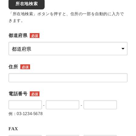
所在地検索
「所在地検索」ボタンを押すと、住所の一部を自動的に入力で
きます。
都道府県
必須
住所
必須
電話番号
必須
-
-
例：03-1234-5678
FAX