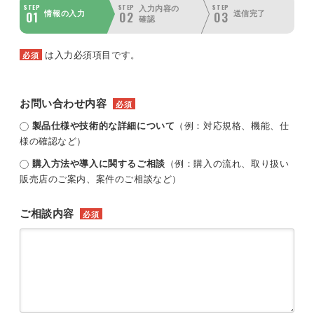
STEP
STEP
STEP
入力内容の
01
02
03
情報の入力
送信完了
確認
は入力必須項目です。
必須
お問い合わせ内容
必須
製品仕様や技術的な詳細について
（例：対応規格、機能、仕
様の確認など）
購入方法や導入に関するご相談
（例：購入の流れ、取り扱い
販売店のご案内、案件のご相談など）
ご相談内容
必須