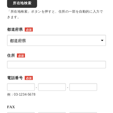
所在地検索
「所在地検索」ボタンを押すと、住所の一部を自動的に入力で
きます。
都道府県
必須
住所
必須
電話番号
必須
-
-
例：03-1234-5678
FAX