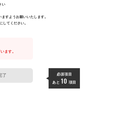
さい
いますようお願いいたします。
効にしてください。
。
ざいます。
必須項目
完了
10
あと
項目