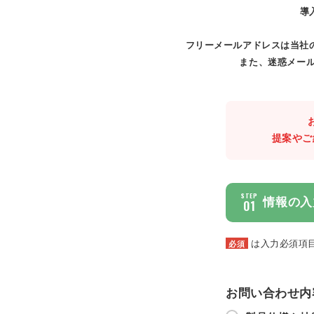
導
フリーメールアドレスは当社
また、迷惑メール
提案やご
STEP
情報の入
01
は入力必須項
必須
お問い合わせ内