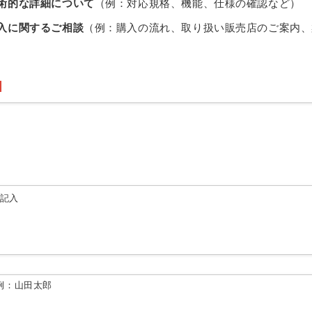
術的な詳細について
（例：対応規格、機能、仕様の確認など）
入に関するご相談
（例：購入の流れ、取り扱い販売店のご案内、
由記入
例：山田太郎