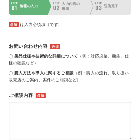
STEP
STEP
STEP
入力内容の
01
02
03
情報の入力
送信完了
確認
は入力必須項目です。
必須
お問い合わせ内容
必須
製品仕様や技術的な詳細について
（例：対応規格、機能、仕
様の確認など）
購入方法や導入に関するご相談
（例：購入の流れ、取り扱い
販売店のご案内、案件のご相談など）
ご相談内容
必須