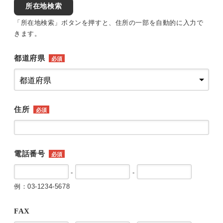
所在地検索
「所在地検索」ボタンを押すと、住所の一部を自動的に入力で
きます。
都道府県
必須
住所
必須
電話番号
必須
-
-
例：03-1234-5678
FAX