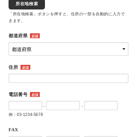
所在地検索
「所在地検索」ボタンを押すと、住所の一部を自動的に入力で
きます。
都道府県
必須
住所
必須
電話番号
必須
-
-
例：03-1234-5678
FAX