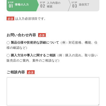
STEP
STEP
STEP
入力内容の
01
02
03
情報の入力
送信完了
確認
は入力必須項目です。
必須
お問い合わせ内容
必須
製品仕様や技術的な詳細について
（例：対応規格、機能、仕
様の確認など）
購入方法や導入に関するご相談
（例：購入の流れ、取り扱い
販売店のご案内、案件のご相談など）
ご相談内容
必須