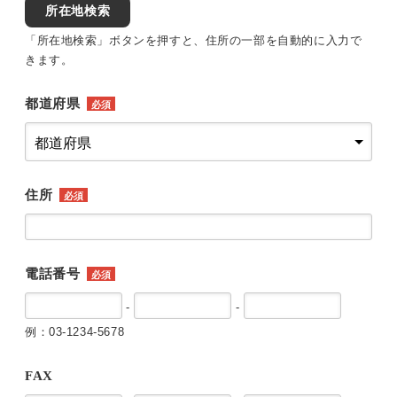
所在地検索
「所在地検索」ボタンを押すと、住所の一部を自動的に入力で
きます。
都道府県
必須
住所
必須
電話番号
必須
-
-
例：03-1234-5678
FAX