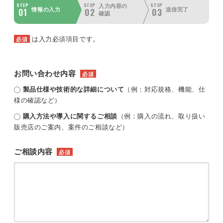
STEP
STEP
STEP
入力内容の
01
02
03
情報の入力
送信完了
確認
は入力必須項目です。
必須
お問い合わせ内容
必須
製品仕様や技術的な詳細について
（例：対応規格、機能、仕
様の確認など）
購入方法や導入に関するご相談
（例：購入の流れ、取り扱い
販売店のご案内、案件のご相談など）
ご相談内容
必須