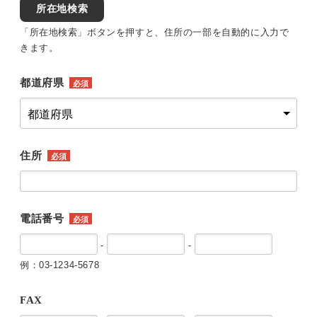
所在地検索
「所在地検索」ボタンを押すと、住所の一部を自動的に入力で
きます。
都道府県
必須
住所
必須
電話番号
必須
-
-
例：03-1234-5678
FAX