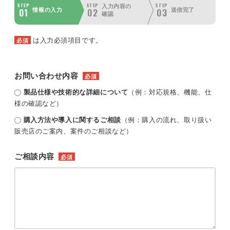
STEP
STEP
STEP
入力内容の
01
02
03
情報の入力
送信完了
確認
は入力必須項目です。
必須
お問い合わせ内容
必須
製品仕様や技術的な詳細について
（例：対応規格、機能、仕
様の確認など）
購入方法や導入に関するご相談
（例：購入の流れ、取り扱い
販売店のご案内、案件のご相談など）
ご相談内容
必須