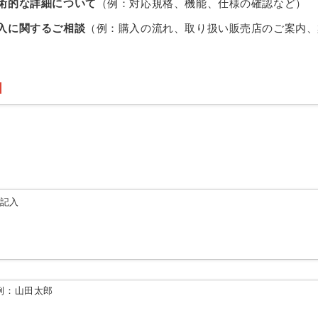
術的な詳細について
（例：対応規格、機能、仕様の確認など）
入に関するご相談
（例：購入の流れ、取り扱い販売店のご案内、
由記入
例：山田太郎