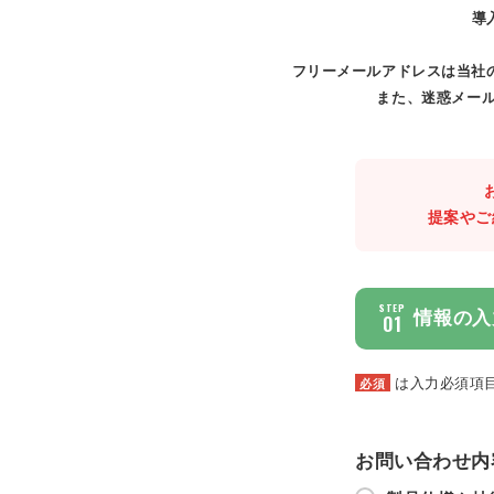
導
フリーメールアドレスは当社
また、迷惑メール
提案やご
STEP
情報の入
01
は入力必須項
必須
お問い合わせ内