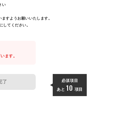
さい
いますようお願いいたします。
効にしてください。
。
ざいます。
必須項目
完了
10
あと
項目