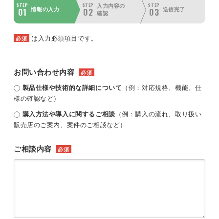
STEP
STEP
STEP
入力内容の
01
02
03
情報の入力
送信完了
確認
は入力必須項目です。
必須
お問い合わせ内容
必須
製品仕様や技術的な詳細について
（例：対応規格、機能、仕
様の確認など）
購入方法や導入に関するご相談
（例：購入の流れ、取り扱い
販売店のご案内、案件のご相談など）
ご相談内容
必須