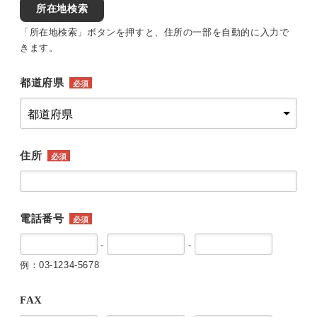
所在地検索
「所在地検索」ボタンを押すと、住所の一部を自動的に入力で
きます。
都道府県
必須
住所
必須
電話番号
必須
-
-
例：03-1234-5678
FAX