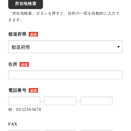
所在地検索
「所在地検索」ボタンを押すと、住所の一部を自動的に入力で
きます。
都道府県
必須
住所
必須
電話番号
必須
-
-
例：03-1234-5678
FAX