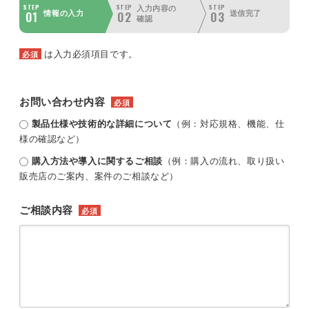
STEP
STEP
STEP
入力内容の
01
02
03
情報の入力
送信完了
確認
は入力必須項目です。
必須
お問い合わせ内容
必須
製品仕様や技術的な詳細について
（例：対応規格、機能、仕
様の確認など）
購入方法や導入に関するご相談
（例：購入の流れ、取り扱い
販売店のご案内、案件のご相談など）
ご相談内容
必須